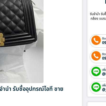
รับจำนำ รับซ
กล้อง แบรน
ติด
09
ติด
09
เพิ
@
เพิ
นำ รับซื้ออุปกรณ์ไอที ขาย
@