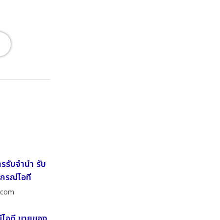
รรับจำนำ รับ
กรณ์ไอที
า.com
ณ์ไอที ขายของ