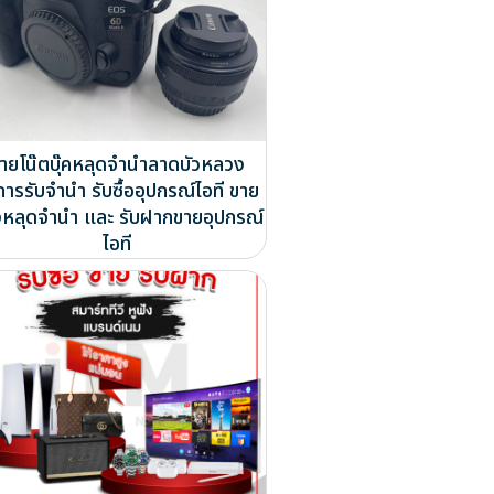
ายโน๊ตบุ๊คหลุดจำนำลาดบัวหลวง
การรับจำนำ รับซื้ออุปกรณ์ไอที ขาย
หลุดจำนำ และ รับฝากขายอุปกรณ์
ไอที