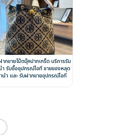
ฝากขายโน๊ตบุ๊คปากเกร็ด บริการรับ
นำ รับซื้ออุปกรณ์ไอที ขายของหลุด
ำนำ และ รับฝากขายอุปกรณ์ไอที