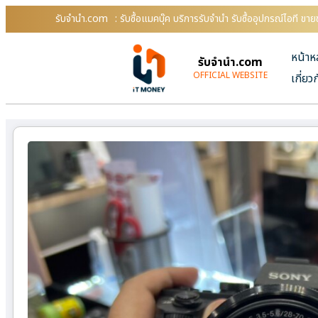
รับจํานํา.com
: รับซื้อแมคบุ๊ค บริการรับจำนำ รับซื้ออุปกรณ์ไอที ข
หน้าห
รับจํานํา.com
OFFICIAL WEBSITE
เกี่ยว