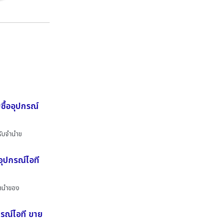
ื้ออุปกรณ์
รับจำนำข
อุปกรณ์ไอที
จำนำของ
กรณ์ไอที ขาย