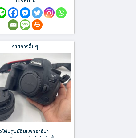
แชร์หน้านี้
รายการอื่นๆ
อไอโฟนศูนย์อิมแพคอารีน่า