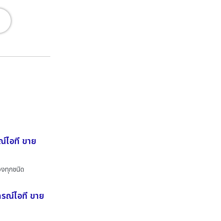
ณ์ไอที ขาย
องทุกชนิด
กรณ์ไอที ขาย