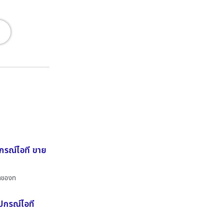
ปกรณ์ไอที ขาย
นำของท
ุปกรณ์ไอที