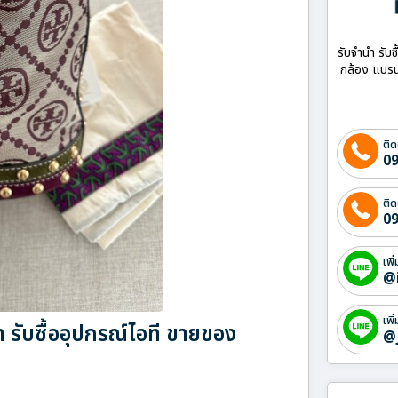
รับจำนำ รับซ
กล้อง แบรน
ติด
09
ติด
09
เพิ
@
เพิ
รับซื้ออุปกรณ์ไอที ขายของ
@