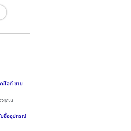
ณ์ไอที ขาย
ของทุกชน
บซื้ออุปกรณ์