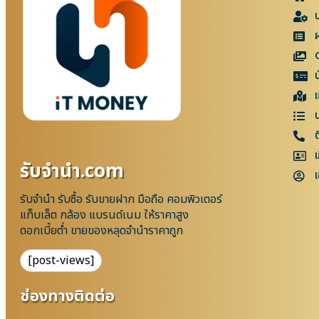
แ
เ
รับจํานํา.com
เ
รับจำนำ รับซื้อ รับขายฝาก มือถือ คอมพิวเตอร์
แท็บเล็ต กล้อง แบรนด์เนม ให้ราคาสูง
ดอกเบี้ยต่ำ ขายของหลุดจำนำราคาถูก
[post-views]
ช่องทางติดต่อ