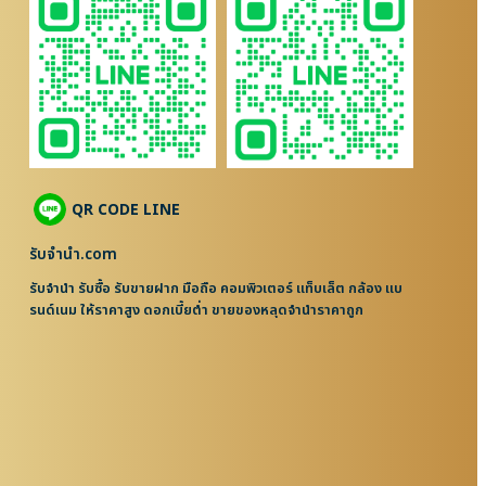
QR CODE LINE
รับจํานํา.com
รับจำนำ รับซื้อ รับขายฝาก มือถือ คอมพิวเตอร์ แท็บเล็ต กล้อง แบ
รนด์เนม ให้ราคาสูง ดอกเบี้ยต่ำ ขายของหลุดจำนำราคาถูก