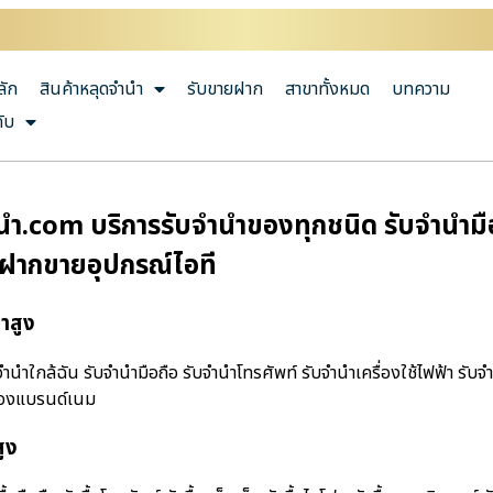
ลัก
สินค้าหลุดจำนำ
รับขายฝาก
สาขาทั้งหมด
บทความ
กับ
นํา.com บริการรับจำนำของทุกชนิด รับจำนำมือถ
บฝากขายอุปกรณ์ไอที
าสูง
านําใกล้ฉัน รับจำนำมือถือ รับจำนำโทรศัพท์ รับจำนำเครื่องใช้ไฟฟ้า รับจ
ำของแบรนด์เนม
ูง