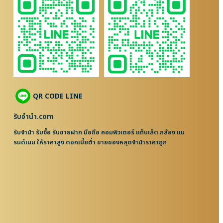
QR CODE LINE
รับจํานํา.com
รับจำนำ รับซื้อ รับขายฝาก มือถือ คอมพิวเตอร์ แท็บเล็ต กล้อง แบ
รนด์เนม ให้ราคาสูง ดอกเบี้ยต่ำ ขายของหลุดจำนำราคาถูก