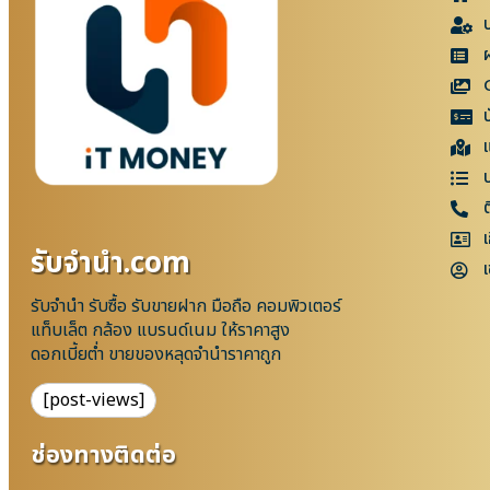
แ
เ
รับจํานํา.com
เ
รับจำนำ รับซื้อ รับขายฝาก มือถือ คอมพิวเตอร์
แท็บเล็ต กล้อง แบรนด์เนม ให้ราคาสูง
ดอกเบี้ยต่ำ ขายของหลุดจำนำราคาถูก
[post-views]
ช่องทางติดต่อ