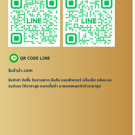
QR CODE LINE
รับจํานํา.com
รับจำนำ รับซื้อ รับขายฝาก มือถือ คอมพิวเตอร์ แท็บเล็ต กล้อง แบ
รนด์เนม ให้ราคาสูง ดอกเบี้ยต่ำ ขายของหลุดจำนำราคาถูก