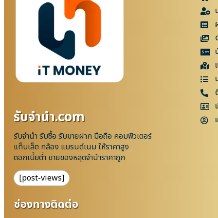
แ
เ
รับจํานํา.com
เ
รับจำนำ รับซื้อ รับขายฝาก มือถือ คอมพิวเตอร์
แท็บเล็ต กล้อง แบรนด์เนม ให้ราคาสูง
ดอกเบี้ยต่ำ ขายของหลุดจำนำราคาถูก
[post-views]
ช่องทางติดต่อ