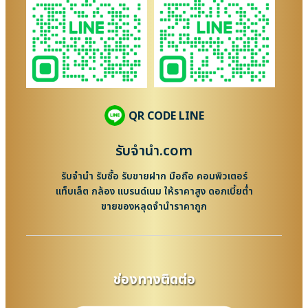
QR CODE LINE
รับจํานํา.com
รับจำนำ รับซื้อ รับขายฝาก มือถือ คอมพิวเตอร์
แท็บเล็ต กล้อง แบรนด์เนม ให้ราคาสูง ดอกเบี้ยต่ำ
ขายของหลุดจำนำราคาถูก
ช่องทางติดต่อ