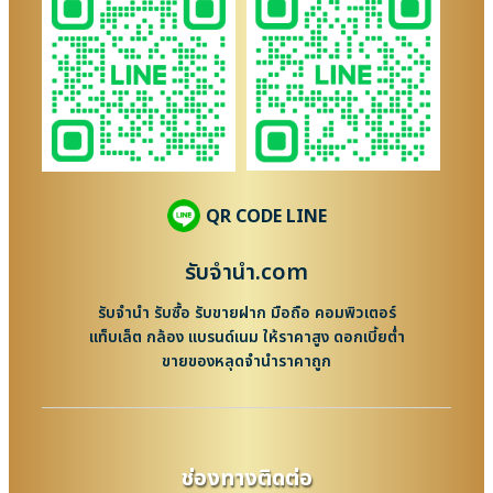
QR CODE LINE
รับจํานํา.com
รับจำนำ รับซื้อ รับขายฝาก มือถือ คอมพิวเตอร์
แท็บเล็ต กล้อง แบรนด์เนม ให้ราคาสูง ดอกเบี้ยต่ำ
ขายของหลุดจำนำราคาถูก
ช่องทางติดต่อ