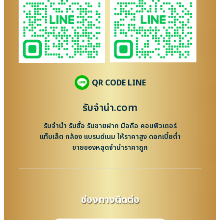
QR CODE LINE
รับจํานํา.com
รับจำนำ รับซื้อ รับขายฝาก มือถือ คอมพิวเตอร์
แท็บเล็ต กล้อง แบรนด์เนม ให้ราคาสูง ดอกเบี้ยต่ำ
ขายของหลุดจำนำราคาถูก
ช่องทางติดต่อ