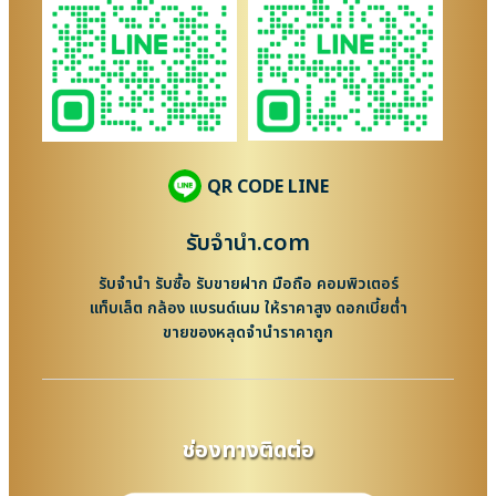
QR CODE LINE
รับจํานํา.com
รับจำนำ รับซื้อ รับขายฝาก มือถือ คอมพิวเตอร์
แท็บเล็ต กล้อง แบรนด์เนม ให้ราคาสูง ดอกเบี้ยต่ำ
ขายของหลุดจำนำราคาถูก
ช่องทางติดต่อ