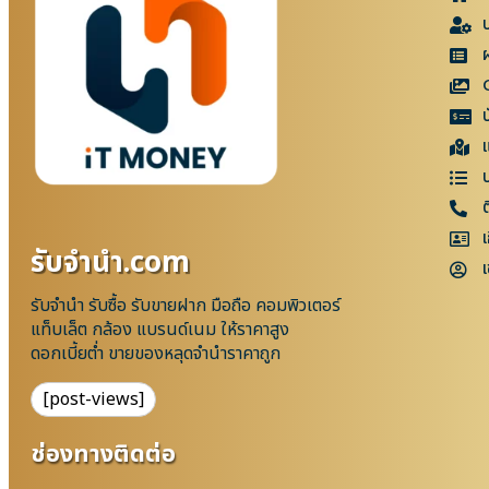
แ
เ
รับจํานํา.com
เ
รับจำนำ รับซื้อ รับขายฝาก มือถือ คอมพิวเตอร์
แท็บเล็ต กล้อง แบรนด์เนม ให้ราคาสูง
ดอกเบี้ยต่ำ ขายของหลุดจำนำราคาถูก
[post-views]
ช่องทางติดต่อ