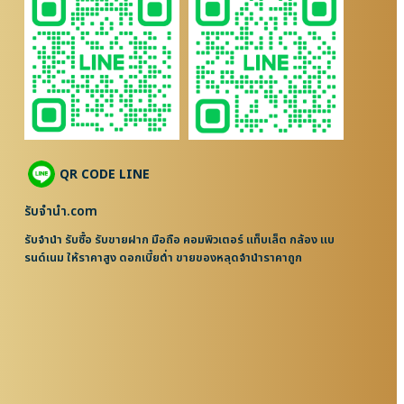
QR CODE LINE
รับจํานํา.com
รับจำนำ รับซื้อ รับขายฝาก มือถือ คอมพิวเตอร์ แท็บเล็ต กล้อง แบ
รนด์เนม ให้ราคาสูง ดอกเบี้ยต่ำ ขายของหลุดจำนำราคาถูก