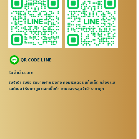
QR CODE LINE
รับจํานํา.com
รับจำนำ รับซื้อ รับขายฝาก มือถือ คอมพิวเตอร์ แท็บเล็ต กล้อง แบ
รนด์เนม ให้ราคาสูง ดอกเบี้ยต่ำ ขายของหลุดจำนำราคาถูก