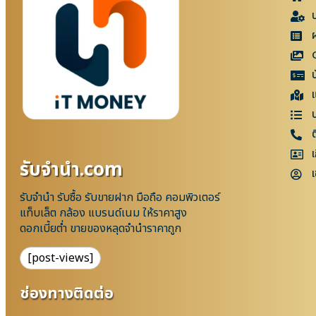
แ
เ
รับจํานํา.com
เ
รับจำนำ รับซื้อ รับขายฝาก มือถือ คอมพิวเตอร์
แท็บเล็ต กล้อง แบรนด์เนม ให้ราคาสูง
ดอกเบี้ยต่ำ ขายของหลุดจำนำราคาถูก
[post-views]
ช่องทางติดต่อ