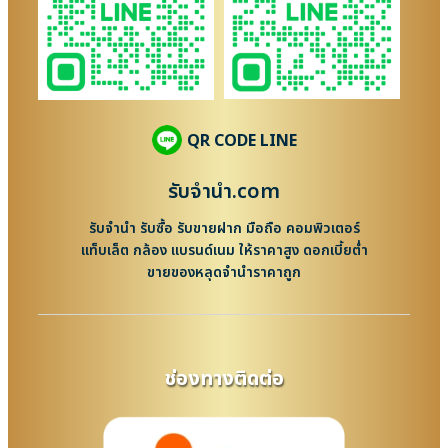
QR CODE LINE
รับจํานํา.com
รับจำนำ รับซื้อ รับขายฝาก มือถือ คอมพิวเตอร์
แท็บเล็ต กล้อง แบรนด์เนม ให้ราคาสูง ดอกเบี้ยต่ำ
ขายของหลุดจำนำราคาถูก
ช่องทางติดต่อ