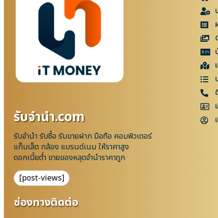
แ
เ
รับจํานํา.com
เ
รับจำนำ รับซื้อ รับขายฝาก มือถือ คอมพิวเตอร์
แท็บเล็ต กล้อง แบรนด์เนม ให้ราคาสูง
ดอกเบี้ยต่ำ ขายของหลุดจำนำราคาถูก
[post-views]
ช่องทางติดต่อ