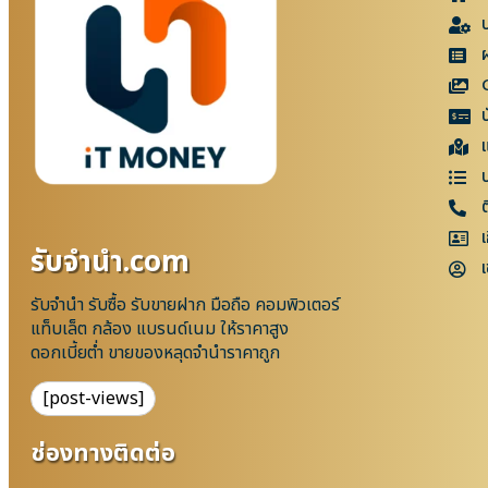
แ
เ
รับจํานํา.com
เ
รับจำนำ รับซื้อ รับขายฝาก มือถือ คอมพิวเตอร์
แท็บเล็ต กล้อง แบรนด์เนม ให้ราคาสูง
ดอกเบี้ยต่ำ ขายของหลุดจำนำราคาถูก
[post-views]
ช่องทางติดต่อ