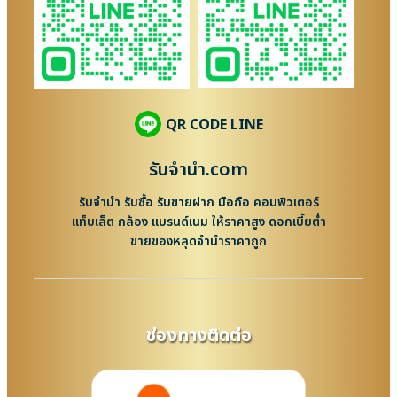
QR CODE LINE
รับจํานํา.com
รับจำนำ รับซื้อ รับขายฝาก มือถือ คอมพิวเตอร์
แท็บเล็ต กล้อง แบรนด์เนม ให้ราคาสูง ดอกเบี้ยต่ำ
ขายของหลุดจำนำราคาถูก
ช่องทางติดต่อ