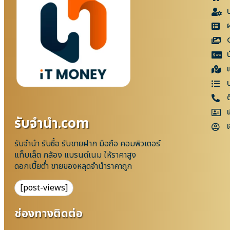
แ
เ
รับจํานํา.com
เ
รับจำนำ รับซื้อ รับขายฝาก มือถือ คอมพิวเตอร์
แท็บเล็ต กล้อง แบรนด์เนม ให้ราคาสูง
ดอกเบี้ยต่ำ ขายของหลุดจำนำราคาถูก
[post-views]
ช่องทางติดต่อ