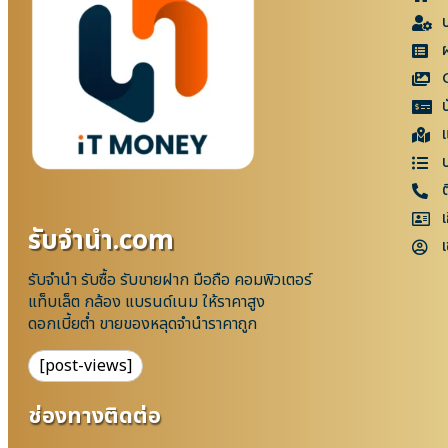
แ
เ
รับจํานํา.com
เ
รับจำนำ รับซื้อ รับขายฝาก มือถือ คอมพิวเตอร์
แท็บเล็ต กล้อง แบรนด์เนม ให้ราคาสูง
ดอกเบี้ยต่ำ ขายของหลุดจำนำราคาถูก
[post-views]
ช่องทางติดต่อ