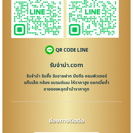
QR CODE LINE
รับจํานํา.com
รับจำนำ รับซื้อ รับขายฝาก มือถือ คอมพิวเตอร์
แท็บเล็ต กล้อง แบรนด์เนม ให้ราคาสูง ดอกเบี้ยต่ำ
ขายของหลุดจำนำราคาถูก
ช่องทางติดต่อ