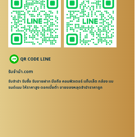
QR CODE LINE
รับจํานํา.com
รับจำนำ รับซื้อ รับขายฝาก มือถือ คอมพิวเตอร์ แท็บเล็ต กล้อง แบ
รนด์เนม ให้ราคาสูง ดอกเบี้ยต่ำ ขายของหลุดจำนำราคาถูก