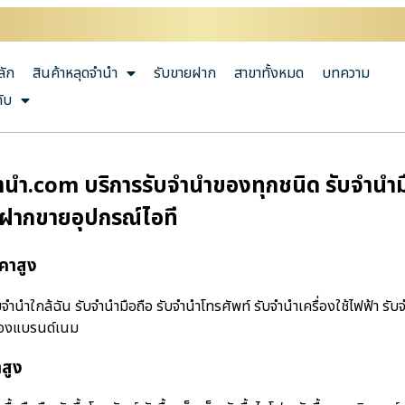
ลัก
สินค้าหลุดจำนำ
รับขายฝาก
สาขาทั้งหมด
บทความ
กับ
นํา.com บริการรับจำนำของทุกชนิด รับจำนำมือ
บฝากขายอุปกรณ์ไอที
คาสูง
านําใกล้ฉัน รับจำนำมือถือ รับจำนำโทรศัพท์ รับจำนำเครื่องใช้ไฟฟ้า รับ
ำของแบรนด์เนม
าสูง