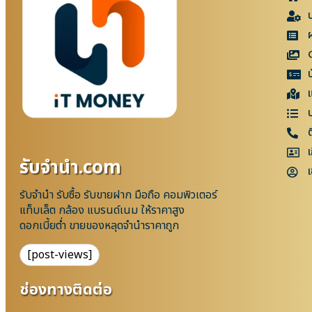
แ
เ
รับจํานํา.com
เ
รับจำนำ รับซื้อ รับขายฝาก มือถือ คอมพิวเตอร์
แท็บเล็ต กล้อง แบรนด์เนม ให้ราคาสูง
ดอกเบี้ยต่ำ ขายของหลุดจำนำราคาถูก
[post-views]
ช่องทางติดต่อ