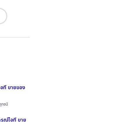
์ไอที ขายของ
ุกชนิ
ปกรณ์ไอที ขาย