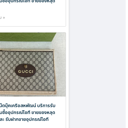
ับซื้ออุปกรณ์ไอที ขายของหลุด
ิม »
โน๊ตบุ๊คเครือสหพัฒน์ บริการรับ
ับซื้ออุปกรณ์ไอที ขายของหลุด
ละ รับฝากขายอุปกรณ์ไอที