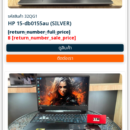
รหัสสินค้า 32QG1
HP 15-db0155au (SILVER)
[return_number_full_price]
฿ [return_number_sale_price]
ดูสินค้า
ติดต่อเรา