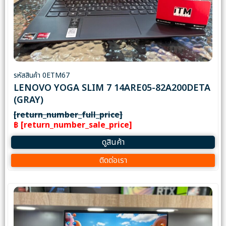
รหัสสินค้า 0ETM67
LENOVO YOGA SLIM 7 14ARE05-82A200DETA
(GRAY)
[return_number_full_price]
฿ [return_number_sale_price]
ดูสินค้า
ติดต่อเรา