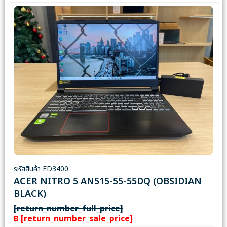
รหัสสินค้า ED3400
ACER NITRO 5 AN515-55-55DQ (OBSIDIAN
BLACK)
[return_number_full_price]
฿ [return_number_sale_price]