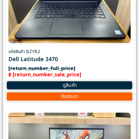
รหัสสินค้า BZYB2
Dell Latitude 3470
[return_number_full_price]
฿ [return_number_sale_price]
ดูสินค้า
ติดต่อเรา