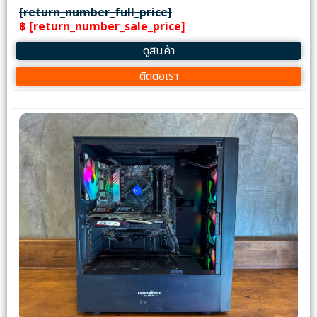
[return_number_full_price]
฿ [return_number_sale_price]
ดูสินค้า
ติดต่อเรา