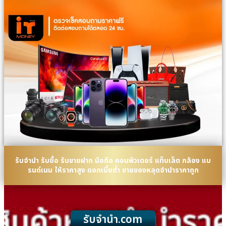
รับจำนำ รับซื้อ รับขายฝาก มือถือ คอมพิวเตอร์ แท็บเล็ต กล้อง แบ
รนด์เนม ให้ราคาสูง ดอกเบี้ยต่ำ ขายของหลุดจำนำราคาถูก
รับจํานํา.com