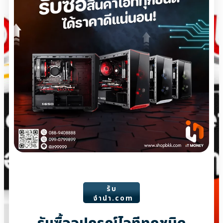
รับ
จํานํา.com