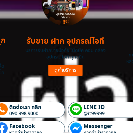
ุก
รับขาย ฝาก อุปกรณ์ไอที
บริการรับฝากขายมือถือ โน๊ตบุ๊ค คอม กล้อง
ขา
อุปกรณ์ไอที ทุกชนิด
หลุ
ล็ต
ดูค่าบริการ
ี้ย
ติดต่อเรา คลิก
LINE ID
090 998 9000
@it99999
Facebook
Messenger
หลุดจำนำราคาถูก
หลุดจำนำราคาถูก