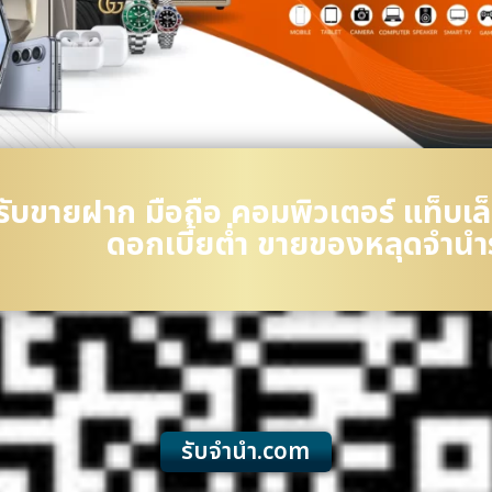
อ รับขายฝาก มือถือ คอมพิวเตอร์ แท็บเ
ดอกเบี้ยต่ำ ขายของหลุดจำนำ
รับจํานํา.com