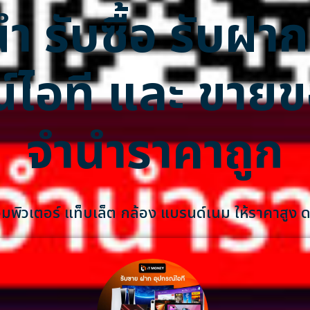
ำ รับซื้อ รับฝาก
์ไอที และ ขาย
จำนำราคาถูก
คอมพิวเตอร์ แท็บเล็ต กล้อง แบรนด์เนม ให้ราคาสูง