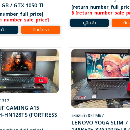
GB / GTX 1050 Ti
[return_number_full_pric
฿ [return_number_sale_pr
_number_full_price]
rn_number_sale_price]
ดูสินค้า
ติด
นค้า
ติดต่อเรา
 41317
UF GAMING A15
H-HN128TS (FORTRESS
รหัสสินค้า 0ETM67
LENOVO YOGA SLIM 7
14ARE05-82A200DETA 