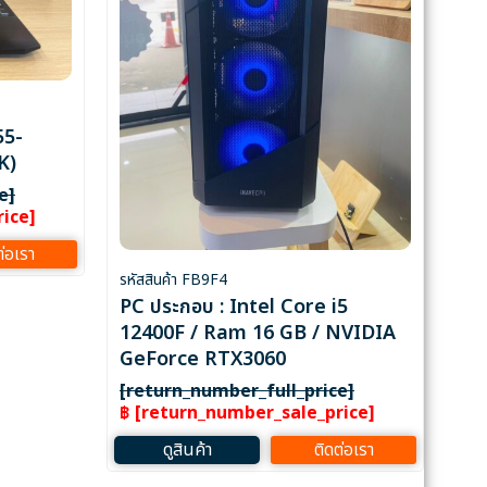
55-
K)
e]
ice]
ต่อเรา
รหัสสินค้า FB9F4
PC ประกอบ : Intel Core i5
12400F / Ram 16 GB / NVIDIA
GeForce RTX3060
[return_number_full_price]
฿ [return_number_sale_price]
ดูสินค้า
ติดต่อเรา