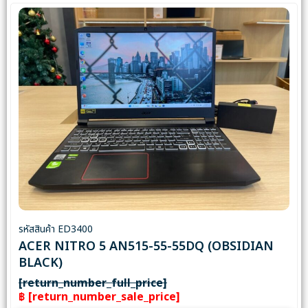
รหัสสินค้า ED3400
ACER NITRO 5 AN515-55-55DQ (OBSIDIAN
BLACK)
[return_number_full_price]
฿ [return_number_sale_price]