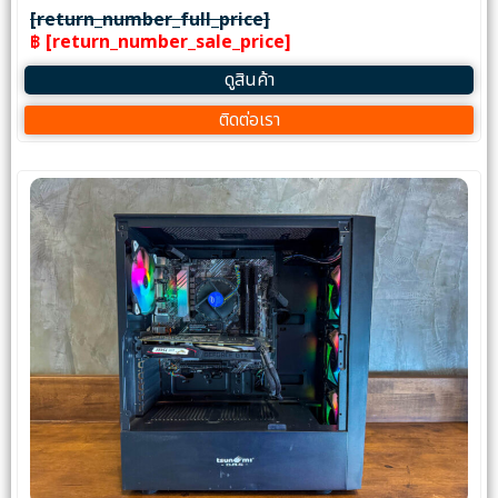
[return_number_full_price]
฿ [return_number_sale_price]
ดูสินค้า
ติดต่อเรา