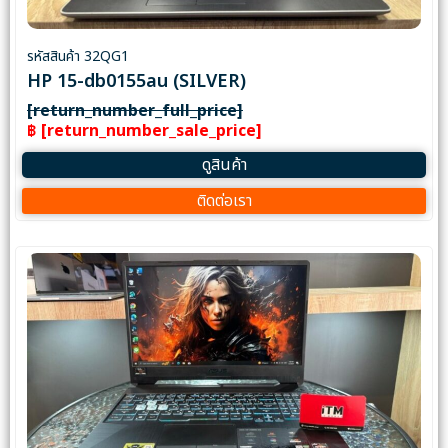
รหัสสินค้า 32QG1
HP 15-db0155au (SILVER)
[return_number_full_price]
฿ [return_number_sale_price]
ดูสินค้า
ติดต่อเรา