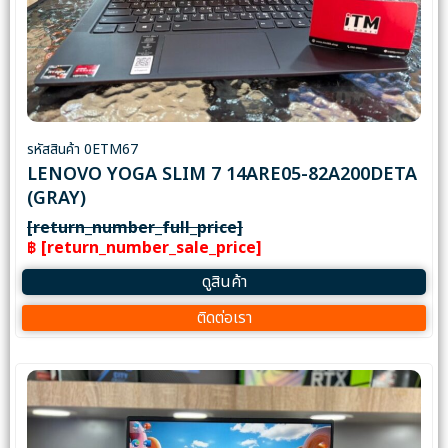
รหัสสินค้า 0ETM67
LENOVO YOGA SLIM 7 14ARE05-82A200DETA
(GRAY)
[return_number_full_price]
฿ [return_number_sale_price]
ดูสินค้า
ติดต่อเรา