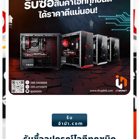
รับ
จํานํา.com