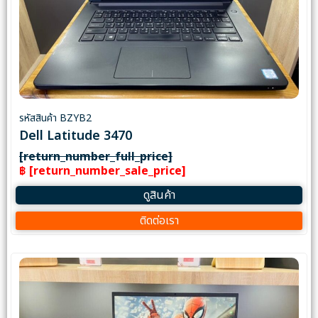
รหัสสินค้า BZYB2
Dell Latitude 3470
[return_number_full_price]
฿ [return_number_sale_price]
ดูสินค้า
ติดต่อเรา