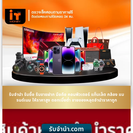
รับจำนำ รับซื้อ รับขายฝาก มือถือ คอมพิวเตอร์ แท็บเล็ต กล้อง แบ
รนด์เนม ให้ราคาสูง ดอกเบี้ยต่ำ ขายของหลุดจำนำราคาถูก
รับจํานํา.com