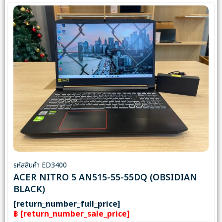
รหัสสินค้า ED3400
ACER NITRO 5 AN515-55-55DQ (OBSIDIAN
BLACK)
[return_number_full_price]
฿ [return_number_sale_price]