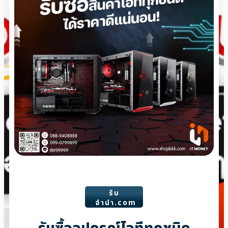
รับ
จํานํา.com