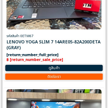
รหัสสินค้า 0ETM67
LENOVO YOGA SLIM 7 14ARE05-82A200DETA
(GRAY)
[return_number_full_price]
฿ [return_number_sale_price]
ดูสินค้า
ติดต่อเรา