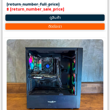
[return_number_full_price]
฿ [return_number_sale_price]
ดูสินค้า
ติดต่อเรา