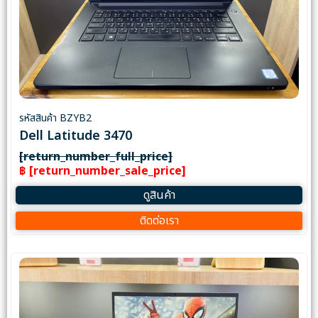
รหัสสินค้า BZYB2
Dell Latitude 3470
[return_number_full_price]
฿ [return_number_sale_price]
ดูสินค้า
ติดต่อเรา