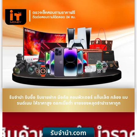
รับจำนำ รับซื้อ รับขายฝาก มือถือ คอมพิวเตอร์ แท็บเล็ต กล้อง แบ
รนด์เนม ให้ราคาสูง ดอกเบี้ยต่ำ ขายของหลุดจำนำราคาถูก
รับจํานํา.com