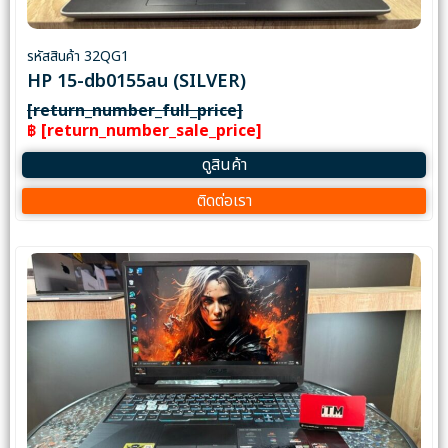
รหัสสินค้า 32QG1
HP 15-db0155au (SILVER)
[return_number_full_price]
฿ [return_number_sale_price]
ดูสินค้า
ติดต่อเรา