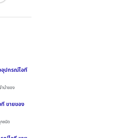
ออุปกรณ์ไอที
บจำนำของ
ไอที ขายของ
ุกชนิด