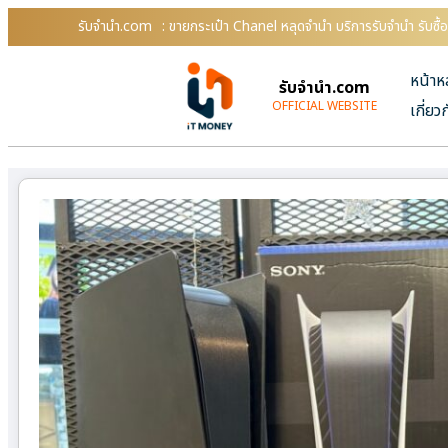
รับจํานํา.com
: ขายกระเป๋า Chanel หลุดจำนำ บริการรับจำนำ รับซื
หน้าห
รับจํานํา.com
OFFICIAL WEBSITE
เกี่ยว