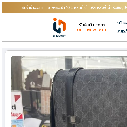
รับจํานํา.com
: ขายกระเป๋า YSL หลุดจำนำ บริการรับจำนำ รับซื้ออ
หน้าห
รับจํานํา.com
OFFICIAL WEBSITE
เกี่ยว