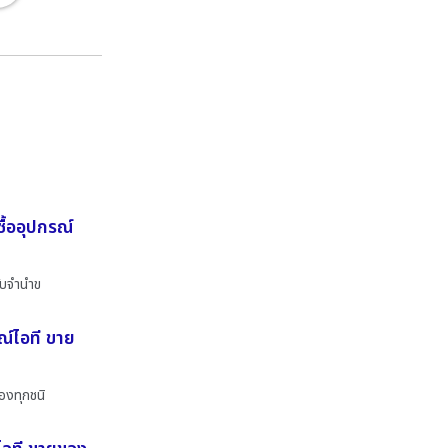
ื้ออุปกรณ์
ับจำนำข
ณ์ไอที ขาย
องทุกชนิ