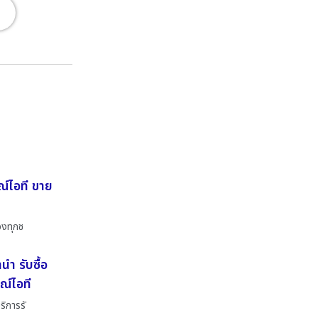
ณ์ไอที ขาย
องทุกช
ำ รับซื้อ
ณ์ไอที
ริการรั