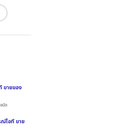
อที ขายของ
กชนิด
รณ์ไอที ขาย