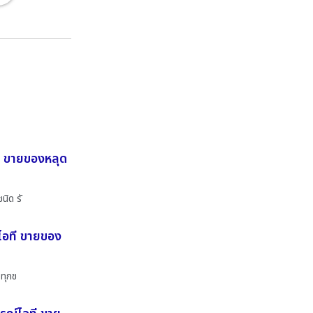
ที ขายของหลุด
นิด รั
์ไอที ขายของ
งทุกช