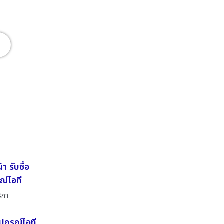
 รับซื้อ
ณ์ไอที
ริกา
อุปกรณ์ไอที