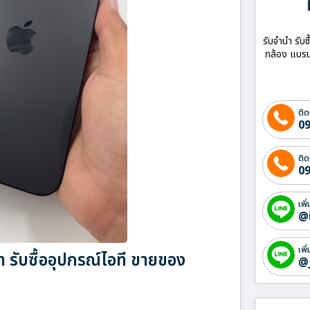
รับจำนำ รับซ
กล้อง แบรน
ติด
09
ติด
09
เพิ
@
เพิ
รับซื้ออุปกรณ์ไอที ขายของ
@