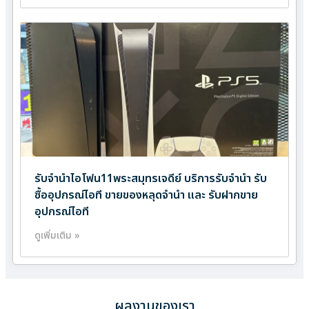
รับจำนำไอโฟน11พระสมุทรเจดีย์ บริการรับจำนำ รับ
ซื้ออุปกรณ์ไอที ขายของหลุดจำนำ และ รับฝากขาย
อุปกรณ์ไอที
ดูเพิ่มเติม »
ผลงานของเรา