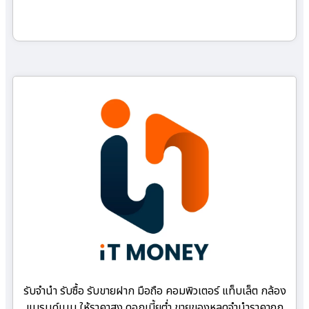
รับจำนำ รับซื้อ รับขายฝาก มือถือ คอมพิวเตอร์ แท็บเล็ต กล้อง
แบรนด์เนม ให้ราคาสูง ดอกเบี้ยต่ำ ขายของหลุดจำนำราคาถูก