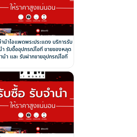
บจำนำไอแพดพระประแดง บริการรับ
นำ รับซื้ออุปกรณ์ไอที ขายของหลุด
ำนำ และ รับฝากขายอุปกรณ์ไอที