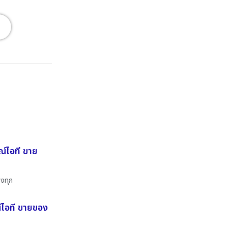
ณ์ไอที ขาย
องทุก
ณ์ไอที ขายของ