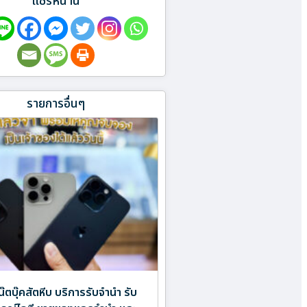
แชร์หน้านี้
รายการอื่นๆ
โน๊ตบุ๊คสัตหีบ บริการรับจำนำ รับ