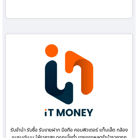
รับจำนำ รับซื้อ รับขายฝาก มือถือ คอมพิวเตอร์ แท็บเล็ต กล้อง
แบรนด์เนม ให้ราคาสูง ดอกเบี้ยต่ำ ขายของหลุดจำนำราคาถูก