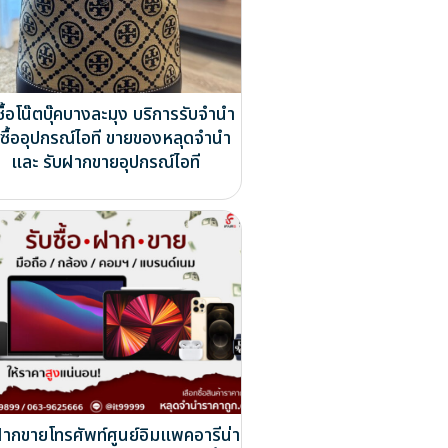
ซื้อโน๊ตบุ๊คบางละมุง บริการรับจำนำ
บซื้ออุปกรณ์ไอที ขายของหลุดจำนำ
และ รับฝากขายอุปกรณ์ไอที
ฝากขายโทรศัพท์ศูนย์อิมแพคอารีน่า