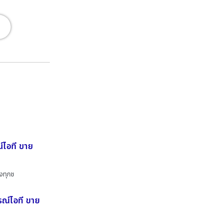
์ไอที ขาย
งทุกช
รณ์ไอที ขาย