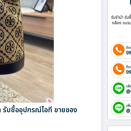
รับจำนำ รับซ
กล้อง แบรน
ติด
09
ติด
09
เพิ
@
เพิ
 รับซื้ออุปกรณ์ไอที ขายของ
@