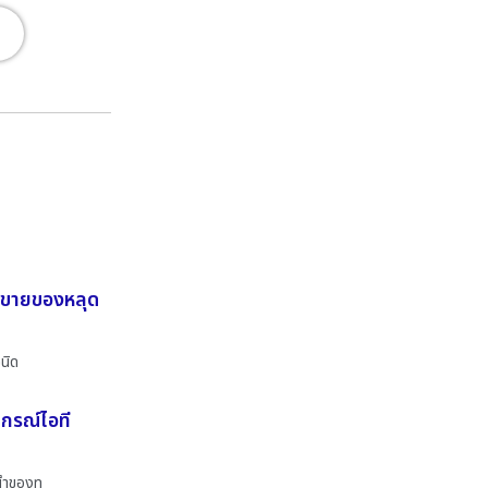
ที ขายของหลุด
นิด
ปกรณ์ไอที
ำนำของท