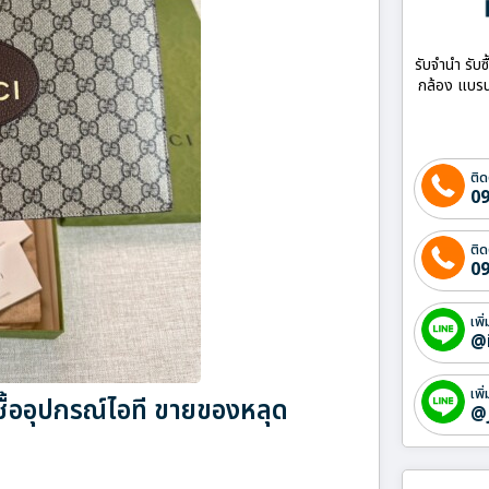
รับจำนำ รับซ
กล้อง แบรน
ติด
09
ติด
09
เพิ
@
เพิ
ซื้ออุปกรณ์ไอที ขายของหลุด
@