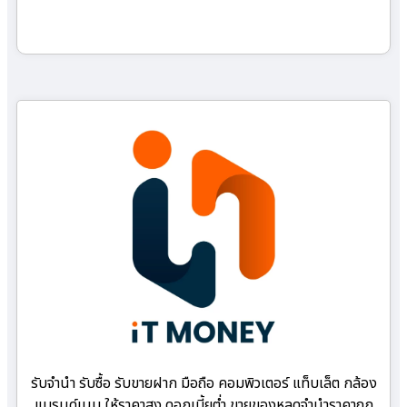
รับจำนำ รับซื้อ รับขายฝาก มือถือ คอมพิวเตอร์ แท็บเล็ต กล้อง
แบรนด์เนม ให้ราคาสูง ดอกเบี้ยต่ำ ขายของหลุดจำนำราคาถูก