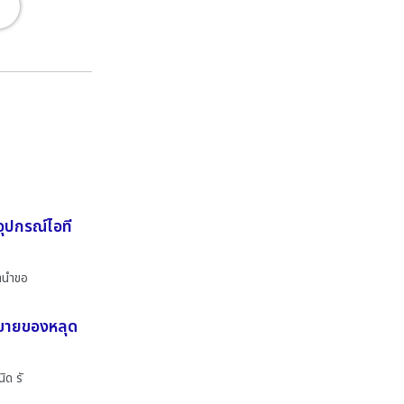
อุปกรณ์ไอที
จำนำขอ
ี ขายของหลุด
ิด รั