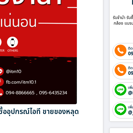
รับจำนำ รับซ
กล้อง แบรน
ติด
09
ติด
09
เพิ
@
เพิ
ซื้ออุปกรณ์ไอที ขายของหลุด
@