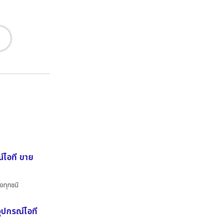
์ไอที ขาย
งทุกชนิ
ุปกรณ์ไอที