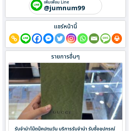
เพิ่มเพื่อน Line
@jumnum99
แชร์หน้านี้
รายการอื่นๆ
รับจำนำโน๊ตบุ๊คปทุมวัน บริการรับจำนำ รับซื้ออุปกรณ์