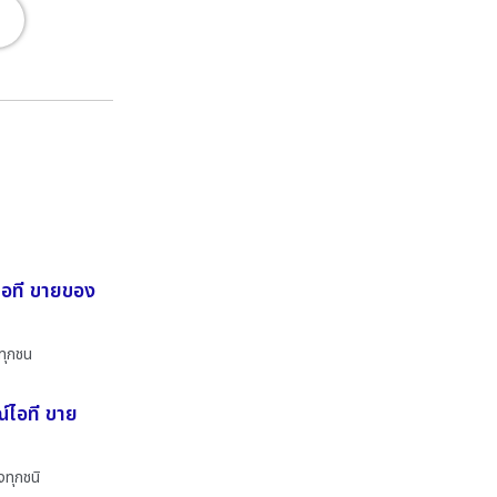
์ไอที ขายของ
ทุกชน
์ไอที ขาย
งทุกชนิ