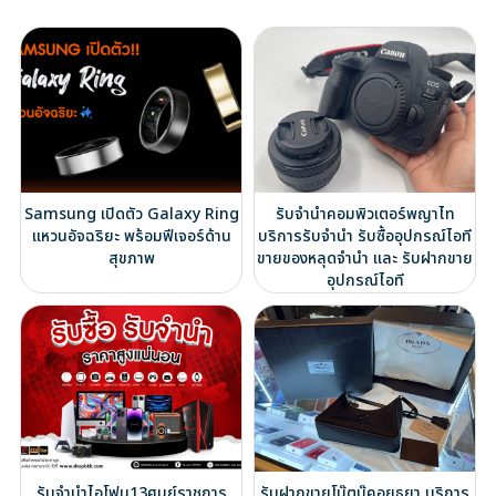
Samsung เปิดตัว Galaxy Ring
รับจำนำคอมพิวเตอร์พญาไท
แหวนอัจฉริยะ พร้อมฟีเจอร์ด้าน
บริการรับจำนำ รับซื้ออุปกรณ์ไอที
สุขภาพ
ขายของหลุดจำนำ และ รับฝากขาย
อุปกรณ์ไอที
รับจำนำไอโฟน13ศูนย์ราชการ
รับฝากขายโน๊ตบุ๊คอยุธยา บริการ