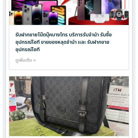
รับฝากขายโน๊ตบุ๊คบางไทร บริการรับจำนำ รับซื้อ
อุปกรณ์ไอที ขายของหลุดจำนำ และ รับฝากขาย
อุปกรณ์ไอที
ดูเพิ่มเติม »