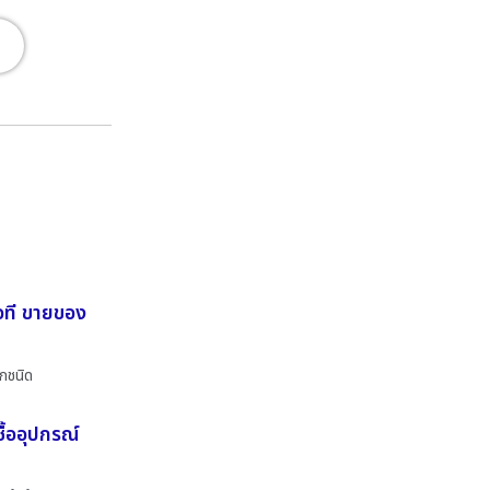
ไอที ขายของ
ุกชนิด
ื้ออุปกรณ์