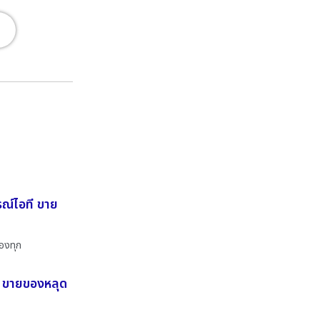
รณ์ไอที ขาย
ของทุก
ที ขายของหลุด