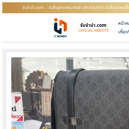
รับจํานํา.com
: รับซื้อiphoneบางบ่อ บริการรับจำนำ รับซื้ออุปกร
หน้าห
รับจํานํา.com
OFFICIAL WEBSITE
เกี่ยว