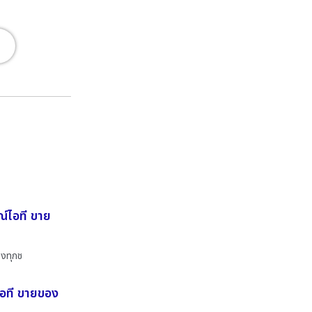
ณ์ไอที ขาย
องทุกช
ไอที ขายของ