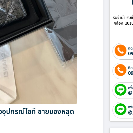
รับจำนำ รับซ
กล้อง แบรน
ติด
09
ติด
09
เพิ
@
เพิ
้ออุปกรณ์ไอที ขายของหลุด
@